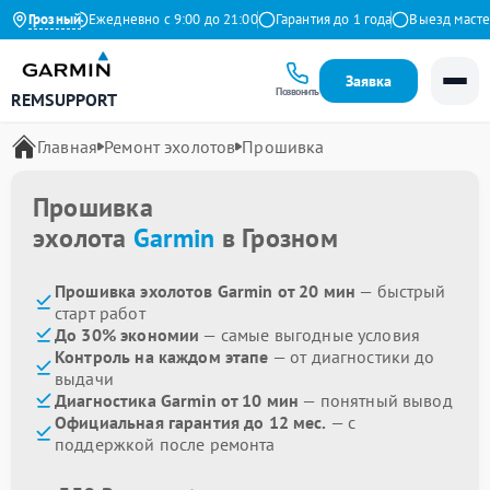
а Яндекс
Грозный
Ежедневно с 9:00 до 21:00
Гарантия до 1 года
Выезд мастера 
Заявка
Позвонить
REMSUPPORT
Главная
Ремонт эхолотов
Прошивка
Прошивка
эхолота
Garmin
в Грозном
Прошивка эхолотов Garmin от 20 мин
— быстрый
старт работ
До 30% экономии
— самые выгодные условия
Контроль на каждом этапе
— от диагностики до
выдачи
Диагностика Garmin от 10 мин
— понятный вывод
Официальная гарантия до 12 мес.
— с
поддержкой после ремонта