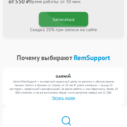
от 550 ₽
Время работы: от 30 мин
Записаться
Скидка 20% при записи на сайте
Почему выбирают
RemSupport
GarminRemSupport — экспертный сервисный центр по ремонту и обслуживанию
техники Garmin в Грозном со стажем от 10 лет. В штате компании — свыше 22
мастеров с профильной квалификацией. За время работы к нам обратились более 10
000 клиентов, а также выполнено общее число ремонтов превысило 12 000.
Ежемесячно в сервисный центр поступает от 300 устройств, включая , , . Мы беремся
Читать далее
за задачи любой сложности и обеспечиваем надежный результат благодаря
квалификации мастеров.