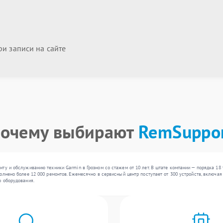
и записи на сайте
очему выбирают
RemSuppo
ту и обслуживанию техники Garmin в Грозном со стажем от 10 лет. В штате компании — порядка 18
олнено более 12 000 ремонтов. Ежемесячно в сервисный центр поступает от 300 устройств, включая
о оборудования.