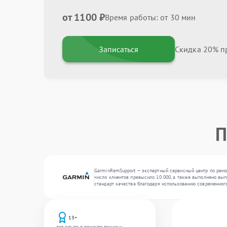
от 1100 ₽
Время работы: от 30 мин
Записаться
Скидка 20% пр
П
GarminRemSupport — экспертный сервисный центр по ремон
число клиентов превысило 10 000, а также выполнено вып
стандарт качества благодаря использованию современног
13+
лет опыта в ремонте техники