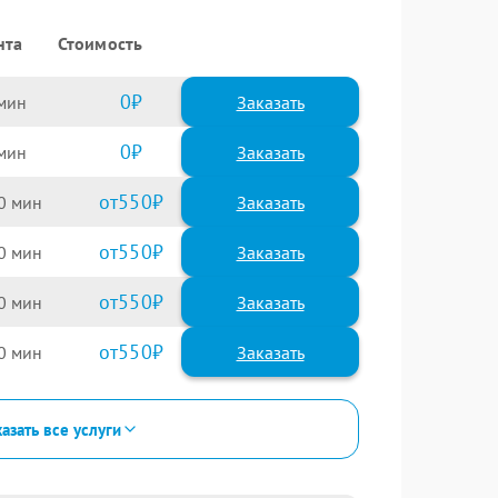
нта
Стоимость
0
Заказать
0
Заказать
550
0
550
0
550
0
550
0
азать все услуги