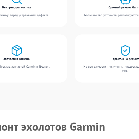
Быстрая диагностика
Срочный ремонт Garm
ичину перед устранением дефекта.
Большинство устройств ремонтируются 
Запчасти в наличии
Гарантия на ремонт
 склад запчастей Garmin в Грозном.
На все запчасти и услуги мы предостав
мес.
монт эхолотов Garmin