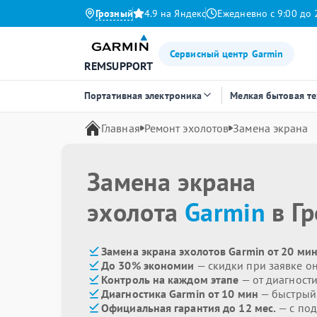
Грозный
4.9 на Яндекс
Ежедневно с 9:00 до 
Сервисный центр Garmin
REMSUPPORT
Портативная электроника
Мелкая бытовая т
Главная
Ремонт эхолотов
Замена экрана
Замена экрана
эхолота
Garmin
в Г
Замена экрана эхолотов Garmin от 20 ми
До 30% экономии
— скидки при заявке о
Контроль на каждом этапе
— от диагност
Диагностика Garmin от 10 мин
— быстрый 
Официальная гарантия до 12 мес.
— с под