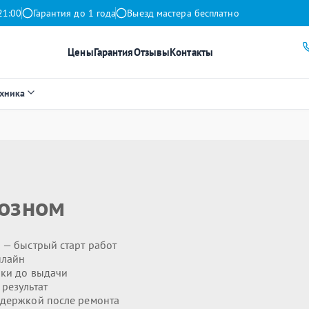
21:00
Гарантия до 1 года
Выезд мастера бесплатно
Цены
Гарантия
Отзывы
Контакты
ехника
розном
н
— быстрый старт работ
нлайн
ики до выдачи
результат
держкой после ремонта