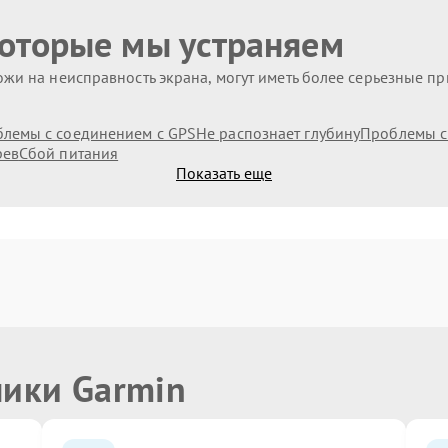
которые мы устраняем
жи на неисправность экрана, могут иметь более серьезные п
лемы с соединением с GPS
Не распознает глубину
Проблемы с
рев
Сбой питания
Показать еще
ники Garmin