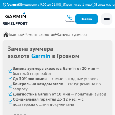
а Яндекс
Грозный
Ежедневно с 9:00 до 21:00
Гарантия до 1 года
Выезд мастера 
Заявка
Позвонить
REMSUPPORT
Главная
Ремонт эхолотов
Замена зуммера
Замена зуммера
эхолота
Garmin
в Грозном
Замена зуммера эхолотов Garmin от 20 мин
—
быстрый старт работ
До 30% экономии
— самые выгодные условия
Контроль на каждом этапе
— статус ремонта по
запросу
Диагностика Garmin от 10 мин
— понятный вывод
Официальная гарантия до 12 мес.
— с
подтверждающими документами