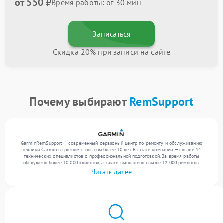
от 550 ₽
Время работы: от 30 мин
Записаться
Скидка 20% при записи на сайте
Почему выбирают
RemSupport
GarminRemSupport — современный сервисный центр по ремонту и обслуживанию
техники Garmin в Грозном с опытом более 10 лет. В штате компании — свыше 14
технических специалистов с профессиональной подготовкой. За время работы
обслужено более 10 000 клиентов, а также выполнено свыше 12 000 ремонтов.
Ежемесячно в сервисный центр поступает свыше 300 единиц техники, включая , , . Мы
Читать далее
устраняем поломки любой сложности и поддерживаем высокий стандарт качества
благодаря опыту команды.