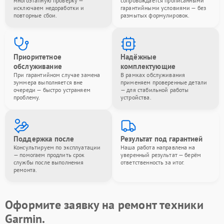
многоэтапную проверку —
сопровождается прописанными
исключаем недоработки и
гарантийными условиями — без
повторные сбои.
размытых формулировок.
Приоритетное
Надёжные
обслуживание
комплектующие
При гарантийном случае замена
В рамках обслуживания
зуммера выполняется вне
применяем проверенные детали
очереди — быстро устраняем
— для стабильной работы
проблему.
устройства.
Поддержка после
Результат под гарантией
Консультируем по эксплуатации
Наша работа направлена на
— помогаем продлить срок
уверенный результат — берём
службы после выполнения
ответственность за итог.
ремонта.
Оформите заявку на ремонт техники
Garmin.