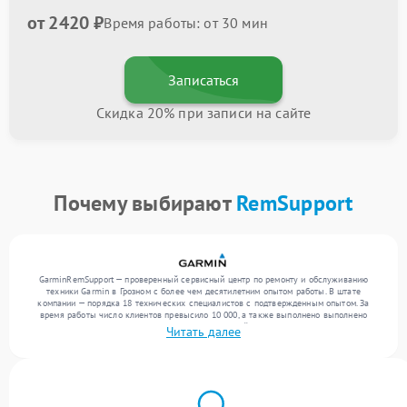
от 2420 ₽
Время работы: от 30 мин
Записаться
Скидка 20% при записи на сайте
Почему выбирают
RemSupport
GarminRemSupport — проверенный сервисный центр по ремонту и обслуживанию
техники Garmin в Грозном с более чем десятилетним опытом работы. В штате
компании — порядка 18 технических специалистов с подтвержденным опытом. За
время работы число клиентов превысило 10 000, а также выполнено выполнено
более 12 000 ремонтов. Ежемесячно в сервисный центр поступает более 300
Читать далее
обращений, включая , , . Мы беремся за задачи любой сложности и гарантируем
высокое качество обслуживания благодаря использованию современного
оборудования.