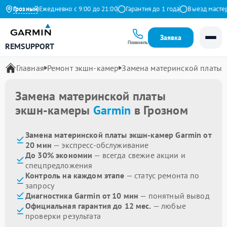
 Яндекс
Грозный
Ежедневно с 9:00 до 21:00
Гарантия до 1 года
Выезд мастера 
Заявка
Позвонить
REMSUPPORT
Главная
Ремонт экшн-камер
Замена материнской платы
Замена материнской платы
экшн-камеры
Garmin
в Грозном
Замена материнской платы экшн-камер Garmin от
20 мин
— экспресс-обслуживание
До 30% экономии
— всегда свежие акции и
спецпредложения
Контроль на каждом этапе
— статус ремонта по
запросу
Диагностика Garmin от 10 мин
— понятный вывод
Официальная гарантия до 12 мес.
— любые
проверки результата