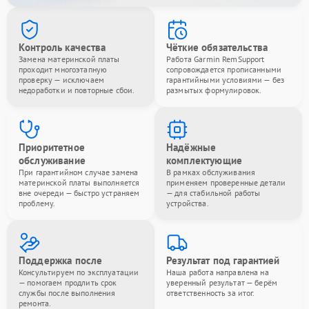
Контроль качества
Чёткие обязательства
Замена материнской платы
Работа Garmin RemSupport
проходит многоэтапную
сопровождается прописанными
проверку — исключаем
гарантийными условиями — без
недоработки и повторные сбои.
размытых формулировок.
Приоритетное
Надёжные
обслуживание
комплектующие
При гарантийном случае замена
В рамках обслуживания
материнской платы выполняется
применяем проверенные детали
вне очереди — быстро устраняем
— для стабильной работы
проблему.
устройства.
Поддержка после
Результат под гарантией
Консультируем по эксплуатации
Наша работа направлена на
— помогаем продлить срок
уверенный результат — берём
службы после выполнения
ответственность за итог.
ремонта.