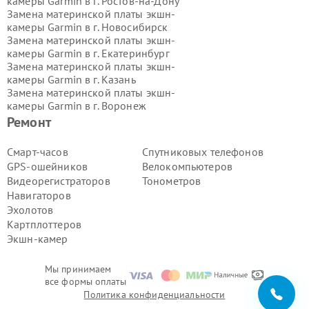
камеры Garmin в г.
Ростов-на-Дону
Замена материнской платы экшн-
камеры Garmin в г.
Новосибирск
Замена материнской платы экшн-
камеры Garmin в г.
Екатеринбург
Замена материнской платы экшн-
камеры Garmin в г.
Казань
Замена материнской платы экшн-
камеры Garmin в г.
Воронеж
Замена материнской платы экшн-
Ремонт
камеры Garmin в г.
Волгоград
Замена материнской платы экшн-
Смарт-часов
Спутниковых телефонов
камеры Garmin в г.
Самара
GPS-ошейников
Велокомпьютеров
Замена материнской платы экшн-
Видеорегистраторов
Тонометров
камеры Garmin в г.
Пермь
Навигаторов
Замена материнской платы экшн-
Эхолотов
камеры Garmin в г.
Красноярск
Замена материнской платы экшн-
Картплоттеров
камеры Garmin в г.
Ижевск
Экшн-камер
Замена материнской платы экшн-
камеры Garmin в г.
Челябинск
Мы принимаем
Замена материнской платы экшн-
все формы оплаты
камеры Garmin в г.
Тюмень
Политика конфиденциальности
Замена материнской платы экшн-