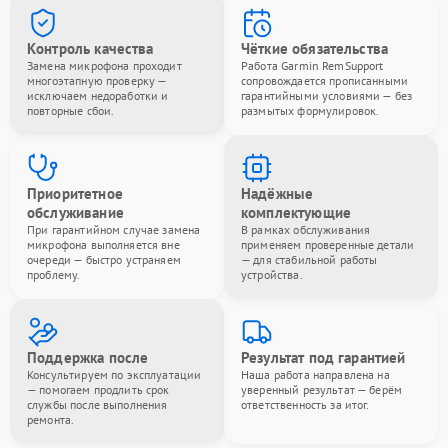
Контроль качества
Чёткие обязательства
Замена микрофона проходит
Работа Garmin RemSupport
многоэтапную проверку —
сопровождается прописанными
исключаем недоработки и
гарантийными условиями — без
повторные сбои.
размытых формулировок.
Приоритетное
Надёжные
обслуживание
комплектующие
При гарантийном случае замена
В рамках обслуживания
микрофона выполняется вне
применяем проверенные детали
очереди — быстро устраняем
— для стабильной работы
проблему.
устройства.
Поддержка после
Результат под гарантией
Консультируем по эксплуатации
Наша работа направлена на
— помогаем продлить срок
уверенный результат — берём
службы после выполнения
ответственность за итог.
ремонта.