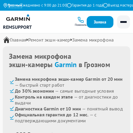
Яндекс
Грозный
Ежедневно с 9:00 до 21:00
Гарантия до 1 года
Выезд мастера б
Заявка
Позвонить
REMSUPPORT
Главная
Ремонт экшн-камер
Замена микрофона
Замена микрофона
экшн-камеры
Garmin
в Грозном
Замена микрофона экшн-камер Garmin от 20 мин
— быстрый старт работ
До 30% экономии
— самые выгодные условия
Контроль на каждом этапе
— от диагностики до
выдачи
Диагностика Garmin от 10 мин
— понятный вывод
Официальная гарантия до 12 мес.
— с
подтверждающими документами