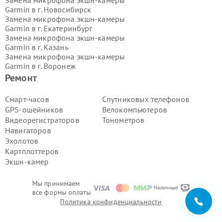
Garmin в г.
Новосибирск
Замена микрофона экшн-камеры
Garmin в г.
Екатеринбург
Замена микрофона экшн-камеры
Garmin в г.
Казань
Замена микрофона экшн-камеры
Garmin в г.
Воронеж
Замена микрофона экшн-камеры
Ремонт
Garmin в г.
Волгоград
Замена микрофона экшн-камеры
Смарт-часов
Спутниковых телефонов
Garmin в г.
Самара
GPS-ошейников
Велокомпьютеров
Замена микрофона экшн-камеры
Видеорегистраторов
Тонометров
Garmin в г.
Пермь
Навигаторов
Замена микрофона экшн-камеры
Эхолотов
Garmin в г.
Красноярск
Замена микрофона экшн-камеры
Картплоттеров
Garmin в г.
Ижевск
Экшн-камер
Замена микрофона экшн-камеры
Garmin в г.
Челябинск
Мы принимаем
Замена микрофона экшн-камеры
все формы оплаты
Garmin в г.
Тюмень
Политика конфиденциальности
Замена микрофона экшн-камеры
Garmin в г.
Уфа