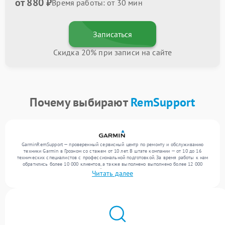
от 880 ₽
Время работы: от 30 мин
Записаться
Скидка 20% при записи на сайте
Почему выбирают
RemSupport
GarminRemSupport — проверенный сервисный центр по ремонту и обслуживанию
техники Garmin в Грозном со стажем от 10 лет. В штате компании — от 10 до 16
технических специалистов с профессиональной подготовкой. За время работы к нам
обратились более 10 000 клиентов, а также выполнено выполнено более 12 000
ремонтов. Ежемесячно в сервисный центр поступает свыше 300 единиц техники,
Читать далее
включая , , . Мы беремся за задачи любой сложности и предлагаем стабильный
уровень сервиса благодаря отлаженным процессам ремонта.