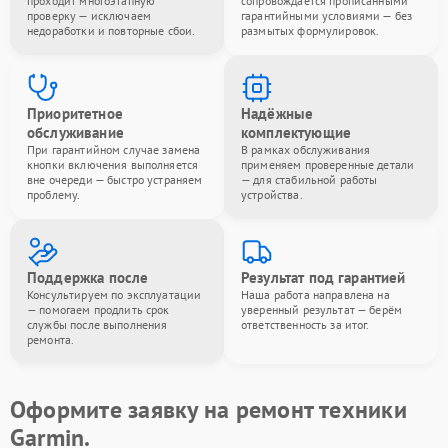
проходит многоэтапную
сопровождается прописанными
проверку — исключаем
гарантийными условиями — без
недоработки и повторные сбои.
размытых формулировок.
Приоритетное
Надёжные
обслуживание
комплектующие
При гарантийном случае замена
В рамках обслуживания
кнопки включения выполняется
применяем проверенные детали
вне очереди — быстро устраняем
— для стабильной работы
проблему.
устройства.
Поддержка после
Результат под гарантией
Консультируем по эксплуатации
Наша работа направлена на
— помогаем продлить срок
уверенный результат — берём
службы после выполнения
ответственность за итог.
ремонта.
Оформите заявку на ремонт техники
Garmin.