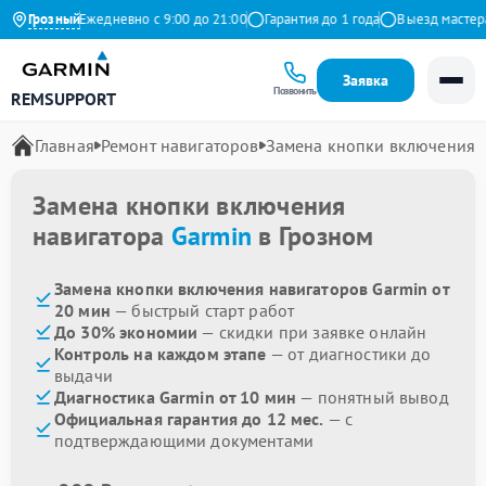
 Яндекс
Грозный
Ежедневно с 9:00 до 21:00
Гарантия до 1 года
Выезд мастера б
Заявка
Позвонить
REMSUPPORT
Главная
Ремонт навигаторов
Замена кнопки включения
Замена кнопки включения
навигатора
Garmin
в Грозном
Замена кнопки включения навигаторов Garmin от
20 мин
— быстрый старт работ
До 30% экономии
— скидки при заявке онлайн
Контроль на каждом этапе
— от диагностики до
выдачи
Диагностика Garmin от 10 мин
— понятный вывод
Официальная гарантия до 12 мес.
— с
подтверждающими документами