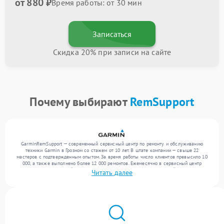
от 880 ₽
Время работы: от 30 мин
Записаться
Скидка 20% при записи на сайте
Почему выбирают
RemSupport
GarminRemSupport — современный сервисный центр по ремонту и обслуживанию
техники Garmin в Грозном со стажем от 10 лет. В штате компании — свыше 22
мастеров с подтвержденным опытом. За время работы число клиентов превысило 10
000, а также выполнено более 12 000 ремонтов. Ежемесячно в сервисный центр
поступает от 300 устройств, включая , , . Мы беремся за задачи любой сложности и
Читать далее
предлагаем стабильный уровень сервиса благодаря использованию современного
оборудования.