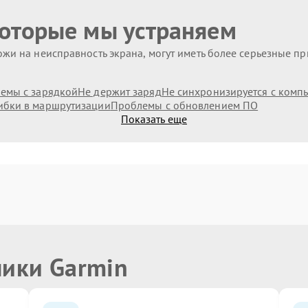
которые мы устраняем
жи на неисправность экрана, могут иметь более серьезные п
емы с зарядкой
Не держит заряд
Не синхронизируется с комп
бки в маршрутизации
Проблемы с обновлением ПО
Показать еще
ники Garmin