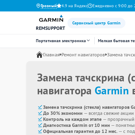
Грозный
4.9 на Яндекс
Ежедневно с 9:00 до 
Сервисный центр Garmin
REMSUPPORT
Портативная электроника
Мелкая бытовая т
Главная
Ремонт навигаторов
Замена тачск
Замена тачскрина (
навигатора
Garmin
в
Замена тачскрина (стекла) навигаторов G
До 30% экономии
— всегда свежие акции
Контроль на каждом этапе
— прозрачный
Диагностика Garmin от 10 мин
— понятны
Официальная гарантия до 12 мес.
— с по