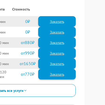
нта
Стоимость
0
Заказать
0
Заказать
880
0
990
0
1650
0
120
770
зать все услуги