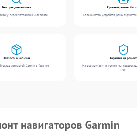
Быстрая диагностика
Срочный ремонт Garm
ичину перед устранением дефекта.
Большинство устройств ремонтируются 
Запчасти в наличии
Гарантия на ремонт
 склад запчастей Garmin в Грозном.
На все запчасти и услуги мы предостав
мес.
монт навигаторов Garmin