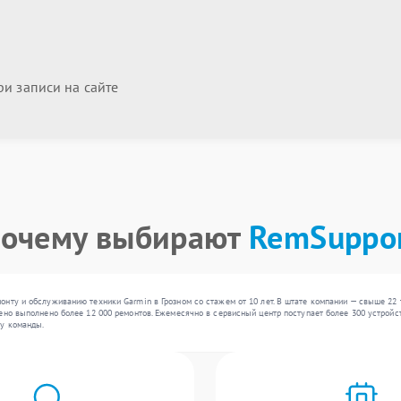
и записи на сайте
очему выбирают
RemSuppo
нту и обслуживанию техники Garmin в Грозном со стажем от 10 лет. В штате компании — свыше 22
но выполнено более 12 000 ремонтов. Ежемесячно в сервисный центр поступает более 300 устройств
у команды.