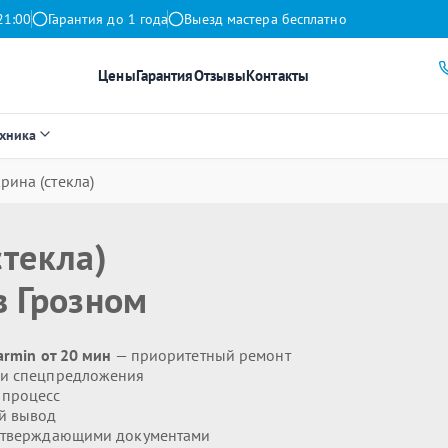
21:00
Гарантия до 1 года
Выезд мастера бесплатно
Цены
Гарантия
Отзывы
Контакты
ехника
рина (стекла)
стекла)
 Грозном
armin от 20 мин
— приоритетный ремонт
 и спецпредложения
 процесс
й вывод
дтверждающими документами