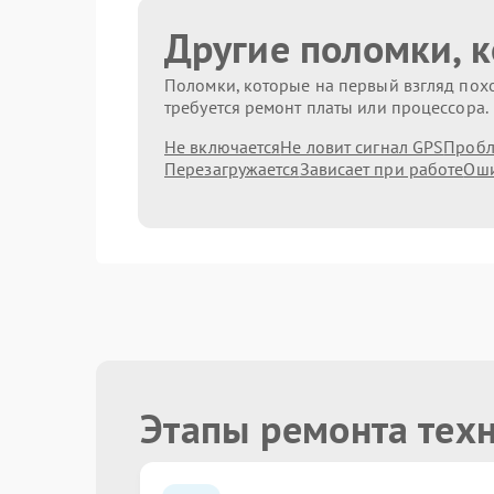
Другие поломки, 
Поломки, которые на первый взгляд похо
требуется ремонт платы или процессора.
Не включается
Не ловит сигнал GPS
Пробл
Перезагружается
Зависает при работе
Оши
Этапы ремонта тех