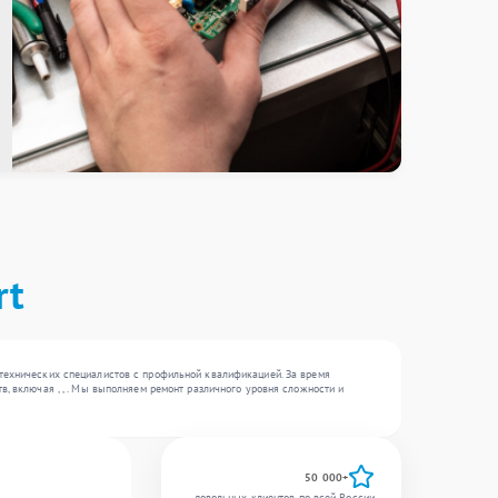
rt
 технических специалистов с профильной квалификацией. За время
, включая , , . Мы выполняем ремонт различного уровня сложности и
50 000+
довольных клиентов по всей России