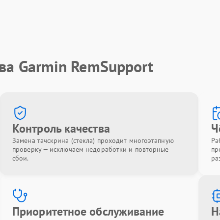
ва Garmin RemSupport
Контроль качества
Ч
Замена тачскрина (стекла) проходит многоэтапную
Ра
проверку — исключаем недоработки и повторные
пр
сбои.
ра
Приоритетное обслуживание
Н