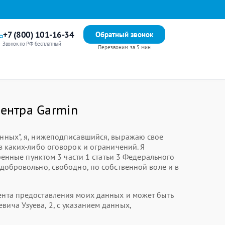
+7 (800) 101-16-34
Обратный звонок
Звонок по РФ бесплатный
Перезвоним за 5 мин
центра Garmin
анных", я, нижеподписавшийся, выражаю свое
 каких-либо оговорок и ограничений. Я
нные пунктом 3 части 1 статьи 3 Федерального
 добровольно, свободно, по собственной воле и в
мента предоставления моих данных и может быть
ича Узуева, 2, с указанием данных,