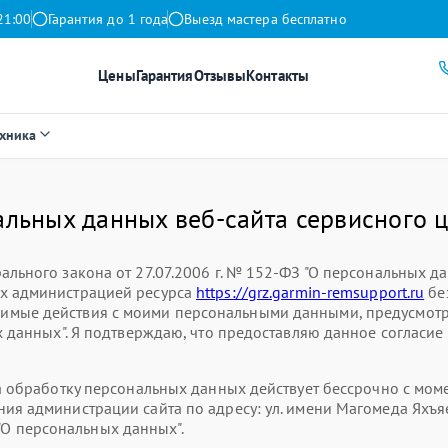
21:00
Гарантия до 1 года
Выезд мастера бесплатно
Цены
Гарантия
Отзывы
Контакты
ехника
альных данных веб-сайта сервисного 
ального закона от 27.07.2006 г. № 152-ФЗ "О персональных д
ых администрацией ресурса
https://grz.garmin-remsupport.ru
без
имые действия с моими персональными данными, предусмотре
х данных". Я подтверждаю, что предоставляю данное согласие
на обработку персональных данных действует бессрочно с мо
ия администрации сайта по адресу: ул. имени Магомеда Яхъяев
О персональных данных".