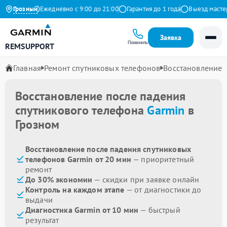
а Яндекс
Грозный
Ежедневно с 9:00 до 21:00
Гарантия до 1 года
Выезд мастера 
Заявка
Позвонить
REMSUPPORT
Главная
Ремонт спутниковых телефонов
Восстановление 
Восстановление после падения
спутникового телефона
Garmin
в
Грозном
Восстановление после падения спутниковых
телефонов Garmin от 20 мин
— приоритетный
ремонт
До 30% экономии
— скидки при заявке онлайн
Контроль на каждом этапе
— от диагностики до
выдачи
Диагностика Garmin от 10 мин
— быстрый
результат