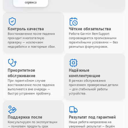
сервиса
Контроль качества
Чёткие обязательства
Восстановление после падения
Работа Garmin RemSupport
проходит многоэтапную
сопровождается прописанными
проверку — исключаем
гарантийными условиями — без
недоработки и повторные сбои.
размытых формулировок.
Приоритетное
Надёжные
обслуживание
комплектующие
При гарантийном случае
В рамках обслуживания
восстановление после падения
применяем проверенные детали
выполняется вне очереди —
— для стабильной работы
быстро устраняем проблему.
устройства.
Поддержка после
Результат под гарантией
Консультируем по эксплуатации
Наша работа направлена на
— помогаем продлить срок
уверенный результат — берём