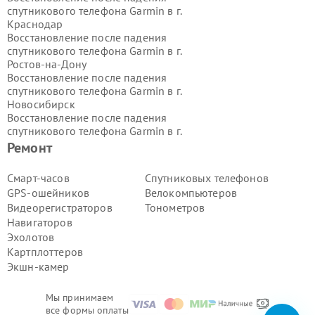
спутникового телефона Garmin в г.
Краснодар
Восстановление после падения
спутникового телефона Garmin в г.
Ростов-на-Дону
Восстановление после падения
спутникового телефона Garmin в г.
Новосибирск
Восстановление после падения
спутникового телефона Garmin в г.
Екатеринбург
Ремонт
Восстановление после падения
спутникового телефона Garmin в г.
Смарт-часов
Спутниковых телефонов
Казань
GPS-ошейников
Велокомпьютеров
Восстановление после падения
Видеорегистраторов
Тонометров
спутникового телефона Garmin в г.
Навигаторов
Воронеж
Эхолотов
Восстановление после падения
спутникового телефона Garmin в г.
Картплоттеров
Волгоград
Экшн-камер
Восстановление после падения
спутникового телефона Garmin в г.
Мы принимаем
Самара
все формы оплаты