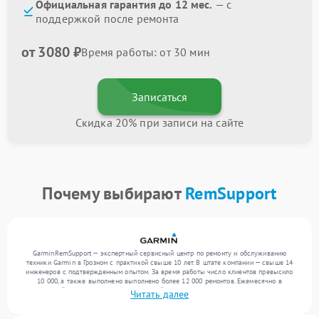
Официальная гарантия до 12 мес.
— с
поддержкой после ремонта
от 3080 ₽
Время работы: от 30 мин
Записаться
Скидка 20% при записи на сайте
Почему выбирают
RemSupport
GarminRemSupport — экспертный сервисный центр по ремонту и обслуживанию
техники Garmin в Грозном с практикой свыше 10 лет. В штате компании — свыше 14
инженеров с подтвержденным опытом. За время работы число клиентов превысило
10 000, а также выполнено выполнено более 12 000 ремонтов. Ежемесячно в
сервисный центр поступает от 300 устройств, включая , , . Мы выполняем ремонт
Читать далее
различного уровня сложности и поддерживаем высокий стандарт качества благодаря
отлаженным процессам ремонта.