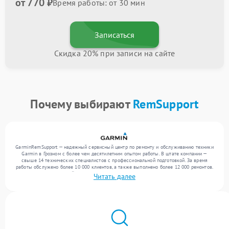
от 770 ₽
Время работы: от 30 мин
Записаться
Скидка 20% при записи на сайте
Почему выбирают
RemSupport
GarminRemSupport — надежный сервисный центр по ремонту и обслуживанию техники
Garmin в Грозном с более чем десятилетним опытом работы. В штате компании —
свыше 14 технических специалистов с профессиональной подготовкой. За время
работы обслужено более 10 000 клиентов, а также выполнено более 12 000 ремонтов.
Ежемесячно в сервисный центр поступает свыше 300 единиц техники, включая , , . Мы
Читать далее
работаем с широким спектром неисправностей и поддерживаем высокий стандарт
качества благодаря использованию современного оборудования.