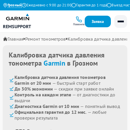
 на Яндекс
Грозный
Ежедневно с 9:00 до 21:00
Гарантия до 1 года
Выезд мастер
Заявка
Позвонить
REMSUPPORT
Главная
Ремонт тонометров
Калибровка датчика давлени
Калибровка датчика давления
тонометра
Garmin
в Грозном
Калибровка датчика давления тонометров
Garmin от 20 мин
— быстрый старт работ
До 30% экономии
— скидки при заявке онлайн
Контроль на каждом этапе
— от диагностики до
выдачи
Диагностика Garmin от 10 мин
— понятный вывод
Официальная гарантия до 12 мес.
— любые
проверки результата