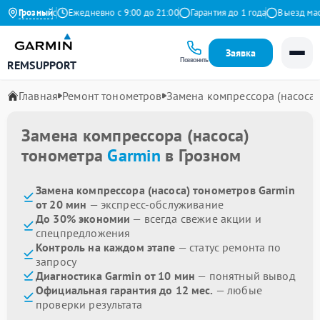
9 на Яндекс
Грозный
Ежедневно с 9:00 до 21:00
Гарантия до 1 года
Выезд масте
Заявка
Позвонить
REMSUPPORT
Главная
Ремонт тонометров
Замена компрессора (насоса)
Замена компрессора (насоса)
тонометра
Garmin
в Грозном
Замена компрессора (насоса) тонометров Garmin
от 20 мин
— экспресс-обслуживание
До 30% экономии
— всегда свежие акции и
спецпредложения
Контроль на каждом этапе
— статус ремонта по
запросу
Диагностика Garmin от 10 мин
— понятный вывод
Официальная гарантия до 12 мес.
— любые
проверки результата