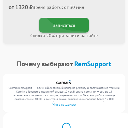
от 1320 ₽
Время работы: от 30 мин
Записаться
Скидка 20% при записи на сайте
Почему выбирают
RemSupport
GarminRemSupport — надежный сервисный центр по ремонту и обслуживанию техники
Garmin в Грозном с практикой свыше 10 лет. В штате компании — свыше 14
технических специалистов с подтвержденным опытом. За время работы помощь
оказана свыше 10 000 клиентов, а также выполнено выполнено более 12 000
ремонтов. Ежемесячно в сервисный центр поступает более 300 обращений, включая , ,
Читать далее
. Мы устраняем поломки любой сложности и предлагаем стабильный уровень сервиса
благодаря отлаженным процессам ремонта.