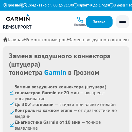
9 на Яндекс
Грозный
Ежедневно с 9:00 до 21:00
Гарантия до 1 года
Выезд масте
Заявка
Позвонить
REMSUPPORT
Главная
Ремонт тонометров
Замена воздушного коннекто
Замена воздушного коннектора
(штуцера)
тонометра
Garmin
в Грозном
Замена воздушного коннектора (штуцера)
тонометров Garmin от 20 мин
— экспресс-
обслуживание
До 30% экономии
— скидки при заявке онлайн
Контроль на каждом этапе
— от диагностики до
выдачи
Диагностика Garmin от 10 мин
— точное
выявление