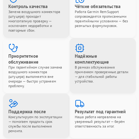
Контроль качества
Чёткие обязательства
Замена воздушного коннектора
Работа Garmin RemSupport
(штуцера) проходит
сопровождается прописанными
многоэтапную проверку —
гарантийными условиями — без
исключаем недоработки и
размытых формулировок.
повторные сбои.
Приоритетное
Надёжные
обслуживание
комплектующие
При гарантийном случае замена
В рамках обслуживания
воздушного коннектора
применяем проверенные детали
(штуцера) выполняется вне
— для стабильной работы
очереди — быстро устраняем
устройства.
проблему.
Поддержка после
Результат под гарантией
Консультируем по эксплуатации
Наша работа направлена на
— помогаем продлить срок
уверенный результат — берём
службы после выполнения
ответственность за итог.
ремонта.