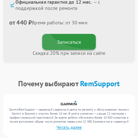
Официальная гарантия до 12 мес.
— с
поддержкой после ремонта
от 440 ₽
Время работы: от 30 мин
Записаться
Скидка 20% при записи на сайте
Почему выбирают
RemSupport
GarminRemSupport — надежный сервисный центр по ремонту и обслуживанию техники
Garmin в Грозном с опытом более 10 лет. В штате компании — свыше 22 мастеров с
профессиональной подготовкой. За время работы обслужено более 10 000 клиентов, а
также выполнено общее число ремонтов превысило 12 000. Ежемесячно в сервисный
центр поступает более 300 устройств, включая , , . Мы устраняем поломки любой
Читать далее
сложности и поддерживаем высокий стандарт качества благодаря отлаженным
процессам ремонта.