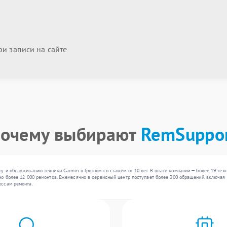
и записи на сайте
очему выбирают
RemSuppo
 и обслуживанию техники Garmin в Грозном со стажем от 10 лет. В штате компании — более 19 те
о более 12 000 ремонтов. Ежемесячно в сервисный центр поступает более 300 обращений, включая ,
ессам ремонта.