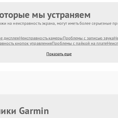
которые мы устраняем
жи на неисправность экрана, могут иметь более серьезные п
е дисплея
Неисправность камеры
Проблемы с записью звука
Н
авность кнопок управления
Проблемы с пайкой на плате
Неисп
Показать еще
ники Garmin