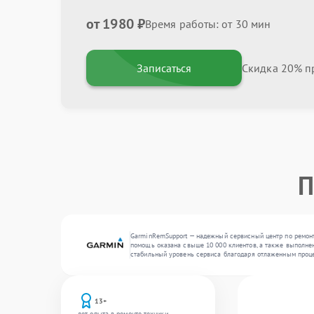
от 1980 ₽
Время работы: от 30 мин
Записаться
Скидка 20% пр
П
GarminRemSupport — надежный сервисный центр по ремонту
помощь оказана свыше 10 000 клиентов, а также выполнен
стабильный уровень сервиса благодаря отлаженным проц
13+
лет опыта в ремонте техники