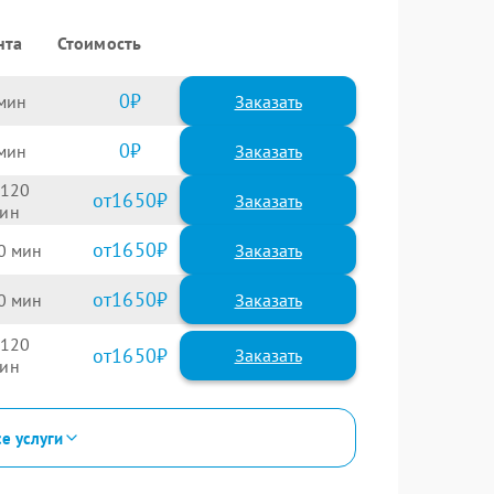
нта
Стоимость
0
Заказать
0
Заказать
120
1650
1650
0
1650
0
120
1650
се услуги