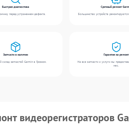
Быстрая диагностика
Срочный ремонт Garm
ичину перед устранением дефекта.
Большинство устройств ремонтируются 
Запчасти в наличии
Гарантия на ремонт
 склад запчастей Garmin в Грозном.
На все запчасти и услуги мы предостав
мес.
монт видеорегистраторов G