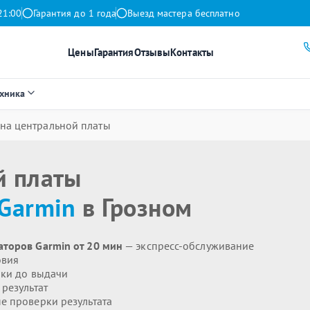
21:00
Гарантия до 1 года
Выезд мастера бесплатно
Цены
Гарантия
Отзывы
Контакты
ехника
на центральной платы
й платы
Garmin
в Грозном
аторов Garmin от 20 мин
— экспресс-обслуживание
овия
ики до выдачи
результат
 проверки результата