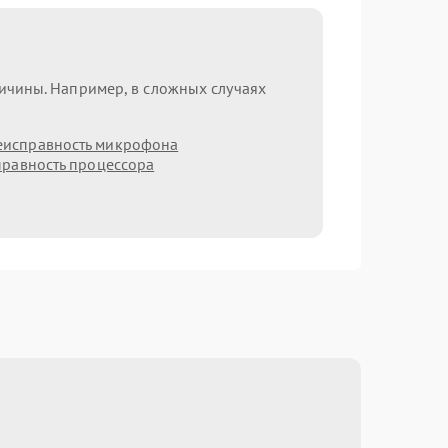
ричины. Например, в сложных случаях
еисправность микрофона
равность процессора