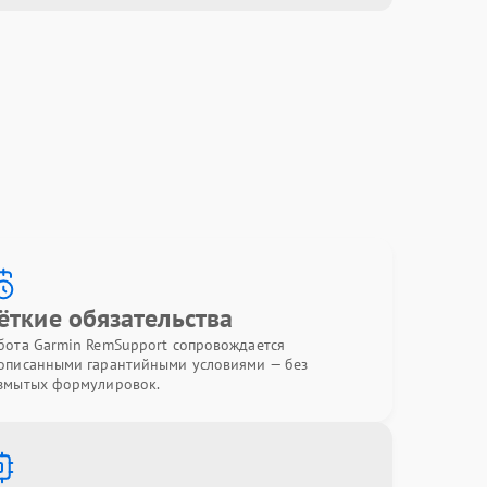
ёткие обязательства
бота Garmin RemSupport сопровождается
описанными гарантийными условиями — без
змытых формулировок.