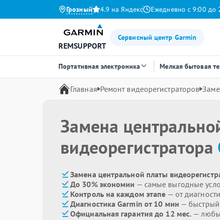
Грозный
4.9 на Яндекс
Ежедневно с 9:00 до 
Сервисный центр Garmin
REMSUPPORT
Портативная электроника
Мелкая бытовая т
Главная
Ремонт видеорегистраторов
Заме
Замена центрально
видеорегистратора
Замена центральной платы видеорегистр
До 30% экономии
— самые выгодные усл
Контроль на каждом этапе
— от диагност
Диагностика Garmin от 10 мин
— быстрый 
Официальная гарантия до 12 мес.
— любые